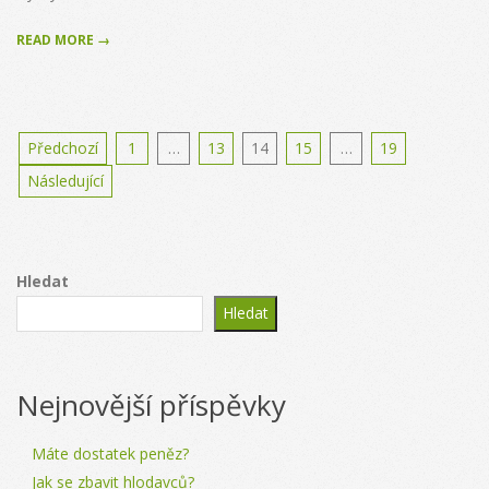
READ MORE →
Stránkování
Předchozí
1
…
13
14
15
…
19
příspěvků
Následující
Hledat
Hledat
Nejnovější příspěvky
Máte dostatek peněz?
Jak se zbavit hlodavců?