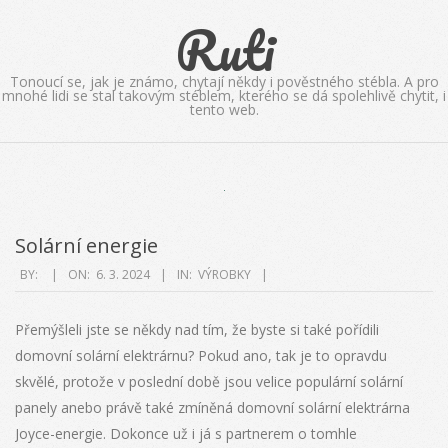
Skip
Ruti
to
content
Tonoucí se, jak je známo, chytají někdy i pověstného stébla. A pro
mnohé lidi se stal takovým stéblem, kterého se dá spolehlivě chytit, i
tento web.
Solární energie
2024-
BY:
ON:
6. 3. 2024
IN:
VÝROBKY
03-
06
Přemýšleli jste se někdy nad tím, že byste si také pořídili
domovní solární elektrárnu? Pokud ano, tak je to opravdu
skvělé, protože v poslední době jsou velice populární solární
panely anebo právě také zmíněná domovní solární elektrárna
Joyce-energie. Dokonce už i já s partnerem o tomhle