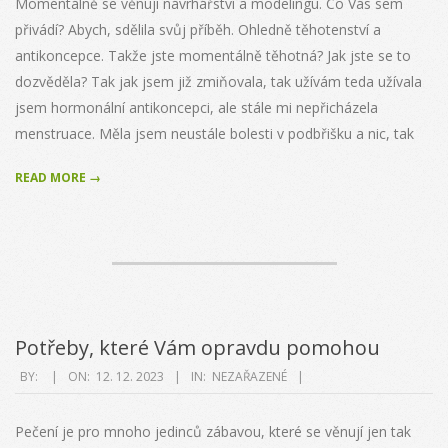
Momentálně se věnuji návrhářství a modelingu. Co Vás sem
přivádí? Abych, sdělila svůj příběh. Ohledně těhotenství a
antikoncepce. Takže jste momentálně těhotná? Jak jste se to
dozvěděla? Tak jak jsem již zmiňovala, tak užívám teda užívala
jsem hormonální antikoncepci, ale stále mi nepřicházela
menstruace. Měla jsem neustále bolesti v podbřišku a nic, tak
READ MORE →
Potřeby, které Vám opravdu pomohou
2023-
BY:
ON:
12. 12. 2023
IN:
NEZAŘAZENÉ
12-
12
Pečení je pro mnoho jedinců zábavou, které se věnují jen tak