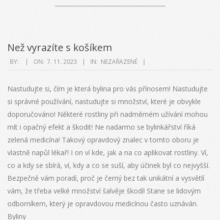
Než vyrazíte s košíkem
2023-
BY:
ON:
7. 11. 2023
IN:
NEZAŘAZENÉ
11-
07
Nastudujte si, čím je která bylina pro vás přínosem! Nastudujte
si správné používání, nastudujte si množství, které je obvykle
doporučováno! Některé rostliny při nadměrném užívání mohou
mít i opačný efekt a škodit! Ne nadarmo se bylinkářství říká
zelená medicína! Takový opravdový znalec v tomto oboru je
vlastně napůl lékař! I on ví kde, jak a na co aplikovat rostliny. Ví,
co a kdy se sbírá, ví, kdy a co se suší, aby účinek byl co nejvyšší.
Bezpečně vám poradí, proč je černý bez tak unikátní a vysvětlí
vám, že třeba velké množství šalvěje škodí! Stane se lidovým
odborníkem, který je opravdovou medicínou často uznáván.
Byliny