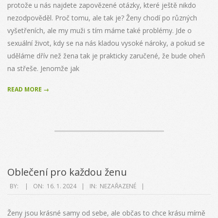
protože u nás najdete zapovězené otázky, které ještě nikdo
nezodpověděl. Proč tomu, ale tak je? Ženy chodí po různých
vyšetřeních, ale my muži s tím máme také problémy. Jde o
sexuální život, kdy se na nás kladou vysoké nároky, a pokud se
uděláme dřív než žena tak je prakticky zaručené, že bude oheň
na střeše. Jenomže jak
READ MORE →
Oblečení pro každou ženu
2024-
BY:
ON:
16. 1. 2024
IN:
NEZAŘAZENÉ
01-
16
Ženy jsou krásné samy od sebe, ale občas to chce krásu mírně