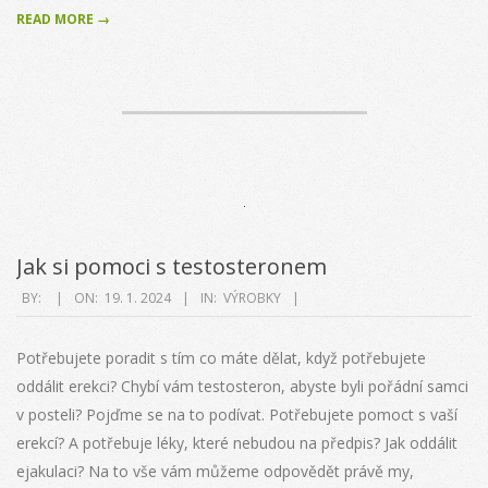
READ MORE →
Jak si pomoci s testosteronem
2024-
BY:
ON:
19. 1. 2024
IN:
VÝROBKY
01-
19
Potřebujete poradit s tím co máte dělat, když potřebujete
oddálit erekci? Chybí vám testosteron, abyste byli pořádní samci
v posteli? Pojďme se na to podívat. Potřebujete pomoct s vaší
erekcí? A potřebuje léky, které nebudou na předpis? Jak oddálit
ejakulaci? Na to vše vám můžeme odpovědět právě my,