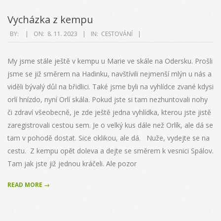
Vycházka z kempu
2023-
BY:
ON:
8. 11. 2023
IN:
CESTOVÁNÍ
11-
08
My jsme stále ještě v kempu u Marie ve skále na Odersku. Prošli
jsme se již směrem na Hadinku, navštívili nejmenší mlýn u nás a
viděli bývalý důl na břidlici. Také jsme byli na vyhlídce zvané kdysi
orlí hnízdo, nyní Orlí skála. Pokud jste si tam nezhuntovali nohy
či zdraví všeobecně, je zde ještě jedna vyhlídka, kterou jste jistě
zaregistrovali cestou sem. Je o velký kus dále než Orlík, ale dá se
tam v pohodě dostat. Sice oklikou, ale dá. Nuže, vydejte se na
cestu. Z kempu opět doleva a dejte se směrem k vesnici Spálov.
Tam jak jste již jednou kráčeli. Ale pozor
READ MORE →