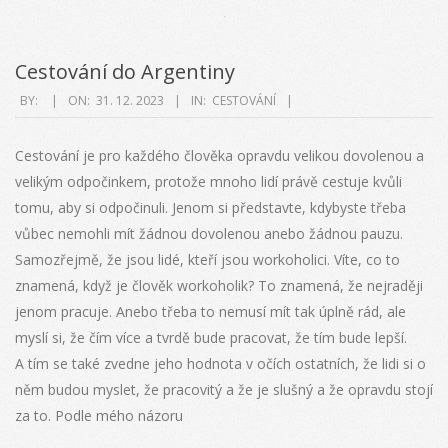
Cestování do Argentiny
2023-
BY:
ON:
31. 12. 2023
IN:
CESTOVÁNÍ
12-
31
Cestování je pro každého člověka opravdu velikou dovolenou a
velikým odpočinkem, protože mnoho lidí právě cestuje kvůli
tomu, aby si odpočinuli. Jenom si představte, kdybyste třeba
vůbec nemohli mít žádnou dovolenou anebo žádnou pauzu.
Samozřejmě, že jsou lidé, kteří jsou workoholici. Víte, co to
znamená, když je člověk workoholik? To znamená, že nejraději
jenom pracuje. Anebo třeba to nemusí mít tak úplně rád, ale
myslí si, že čím více a tvrdě bude pracovat, že tím bude lepší.
A tím se také zvedne jeho hodnota v očích ostatních, že lidi si o
něm budou myslet, že pracovitý a že je slušný a že opravdu stojí
za to. Podle mého názoru