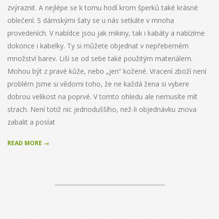
zvýraznit. A nejlépe se k tomu hodí krom šperků také krásné
oblečení. S dámskými šaty se u nás setkáte v mnoha
provedeních. V nabídce jsou jak mikiny, tak i kabáty a nabízíme
dokonce i kabelky. Ty si můžete objednat v nepřeberném
množství barev. Liší se od sebe také použitým materiálem.
Mohou být z pravé kůže, nebo „jen“ kožené. Vracení zboží není
problém Jsme si vědomi toho, že ne každá žena si vybere
dobrou velikost na poprvé. V tomto ohledu ale nemusíte mít
strach. Není totiž nic jednoduššího, než-li objednávku znova
zabalit a poslat
READ MORE →