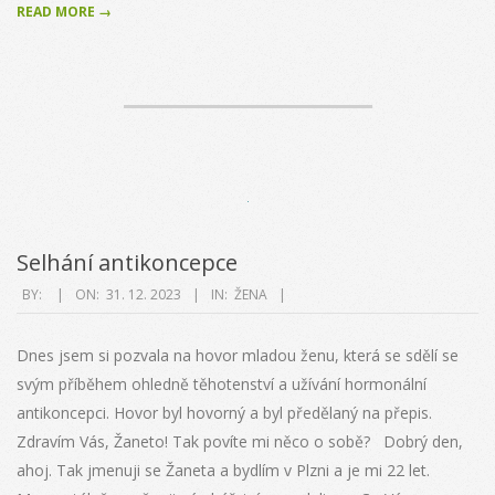
READ MORE →
Selhání antikoncepce
2023-
BY:
ON:
31. 12. 2023
IN:
ŽENA
12-
31
Dnes jsem si pozvala na hovor mladou ženu, která se sdělí se
svým příběhem ohledně těhotenství a užívání hormonální
antikoncepci. Hovor byl hovorný a byl předělaný na přepis.
Zdravím Vás, Žaneto! Tak povíte mi něco o sobě? Dobrý den,
ahoj. Tak jmenuji se Žaneta a bydlím v Plzni a je mi 22 let.