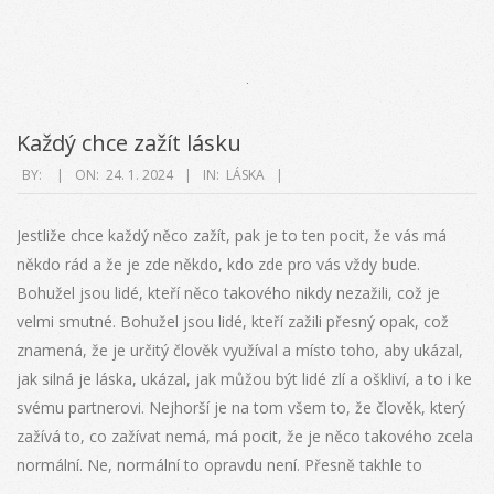
Každý chce zažít lásku
2024-
BY:
ON:
24. 1. 2024
IN:
LÁSKA
01-
24
Jestliže chce každý něco zažít, pak je to ten pocit, že vás má
někdo rád a že je zde někdo, kdo zde pro vás vždy bude.
Bohužel jsou lidé, kteří něco takového nikdy nezažili, což je
velmi smutné. Bohužel jsou lidé, kteří zažili přesný opak, což
znamená, že je určitý člověk využíval a místo toho, aby ukázal,
jak silná je láska, ukázal, jak můžou být lidé zlí a oškliví, a to i ke
svému partnerovi. Nejhorší je na tom všem to, že člověk, který
zažívá to, co zažívat nemá, má pocit, že je něco takového zcela
normální. Ne, normální to opravdu není. Přesně takhle to