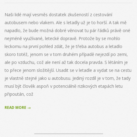
02-
28
Naši lidé mají vesměs dostatek zkušeností z cestování
autobusem nebo vlakem. Ale s letadly už je to horší. A tak mě
napadlo, že bude možná dobré věnovat tu pár řádků právě oné
nejméně využívané, letecké dopravě. Protože by se mohlo
leckomu na první pohled zdát, že je třeba autobus a letadlo
skoro totéž, jenom se v tom druhém případě nejezdí po zemi,
ale po vzduchu, což ale není až tak docela pravda. S létáním je
to přece jenom složitější. Usadit se v letadle a vydat se na cestu
je vlastně stejné jako u autobusu. Jediný rozdíl je v tom, že tady
musí být člověk aspoň v potenciálně rizikových etapách letu
připoután, což
READ MORE →