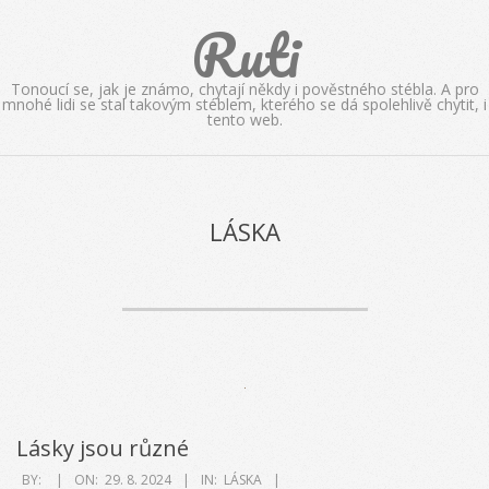
Skip
Ruti
to
content
Tonoucí se, jak je známo, chytají někdy i pověstného stébla. A pro
mnohé lidi se stal takovým stéblem, kterého se dá spolehlivě chytit, i
tento web.
LÁSKA
Lásky jsou různé
2024-
BY:
ON:
29. 8. 2024
IN:
LÁSKA