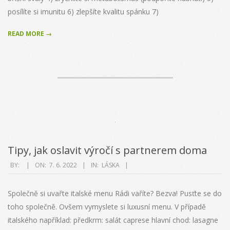
posílíte si imunitu 6) zlepšíte kvalitu spánku 7)
READ MORE →
Tipy, jak oslavit výročí s partnerem doma
2022-
BY:
ON:
7. 6. 2022
IN:
LÁSKA
06-
07
Společně si uvařte italské menu Rádi vaříte? Bezva! Pusťte se do
toho společně. Ovšem vymyslete si luxusní menu. V případě
italského například: předkrm: salát caprese hlavní chod: lasagne