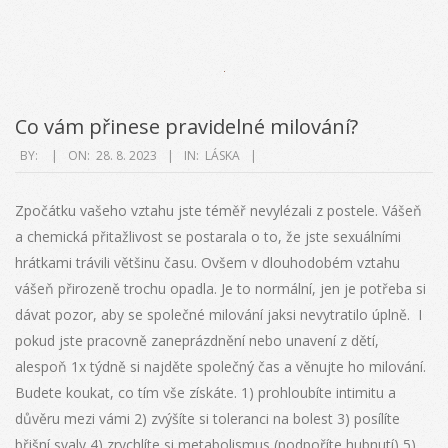
Co vám přinese pravidelné milování?
2023-
BY:
ON:
28. 8. 2023
IN:
LÁSKA
08-
28
Zpočátku vašeho vztahu jste téměř nevylézali z postele. Vášeň
a chemická přitažlivost se postarala o to, že jste sexuálními
hrátkami trávili většinu času. Ovšem v dlouhodobém vztahu
vášeň přirozeně trochu opadla. Je to normální, jen je potřeba si
dávat pozor, aby se společné milování jaksi nevytratilo úplně. I
pokud jste pracovně zaneprázdnění nebo unavení z dětí,
alespoň 1x týdně si najděte společný čas a věnujte ho milování.
Budete koukat, co tím vše získáte. 1) prohloubíte intimitu a
důvěru mezi vámi 2) zvýšíte si toleranci na bolest 3) posílíte
břišní svaly 4) zrychlíte si metabolismus (podpoříte hubnutí) 5)