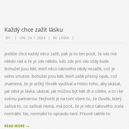
Každý chce zažít lásku
2024-
BY:
ON:
24. 1. 2024
IN:
LÁSKA
01-
24
Jestliže chce každý něco zažít, pak je to ten pocit, že vás má
někdo rád a že je zde někdo, kdo zde pro vás vždy bude.
Bohužel jsou lidé, kteří něco takového nikdy nezažili, což je
velmi smutné. Bohužel jsou lidé, kteří zažili přesný opak, což
znamená, že je určitý člověk využíval a místo toho, aby ukázal,
jak silná je láska, ukázal, jak můžou být lidé zlí a oškliví, a to i ke
svému partnerovi. Nejhorší je na tom všem to, že člověk, který
zažívá to, co zažívat nemá, má pocit, že je něco takového zcela
normální. Ne, normální to opravdu není. Přesně takhle to
READ MORE →