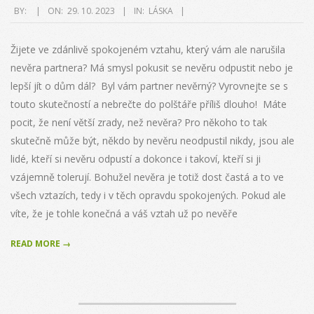
2023-
BY:
ON:
29. 10. 2023
IN:
LÁSKA
10-
29
Žijete ve zdánlivě spokojeném vztahu, který vám ale narušila
nevěra partnera? Má smysl pokusit se nevěru odpustit nebo je
lepší jít o dům dál? Byl vám partner nevěrný? Vyrovnejte se s
touto skutečností a nebrečte do polštáře příliš dlouho! Máte
pocit, že není větší zrady, než nevěra? Pro někoho to tak
skutečně může být, někdo by nevěru neodpustil nikdy, jsou ale
lidé, kteří si nevěru odpustí a dokonce i takoví, kteří si ji
vzájemně tolerují. Bohužel nevěra je totiž dost častá a to ve
všech vztazích, tedy i v těch opravdu spokojených. Pokud ale
víte, že je tohle konečná a váš vztah už po nevěře
READ MORE →