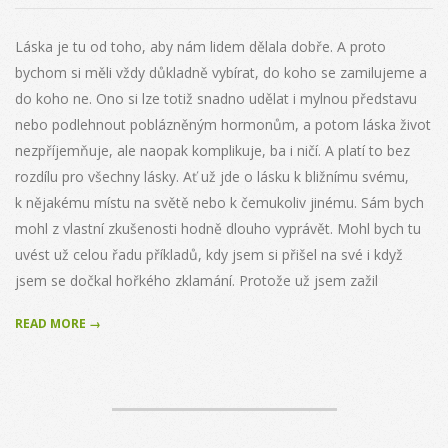
08-
29
Láska je tu od toho, aby nám lidem dělala dobře. A proto
bychom si měli vždy důkladně vybírat, do koho se zamilujeme a
do koho ne. Ono si lze totiž snadno udělat i mylnou představu
nebo podlehnout poblázněným hormonům, a potom láska život
nezpříjemňuje, ale naopak komplikuje, ba i ničí. A platí to bez
rozdílu pro všechny lásky. Ať už jde o lásku k bližnímu svému,
k nějakému místu na světě nebo k čemukoliv jinému. Sám bych
mohl z vlastní zkušenosti hodně dlouho vyprávět. Mohl bych tu
uvést už celou řadu příkladů, kdy jsem si přišel na své i když
jsem se dočkal hořkého zklamání. Protože už jsem zažil
READ MORE →