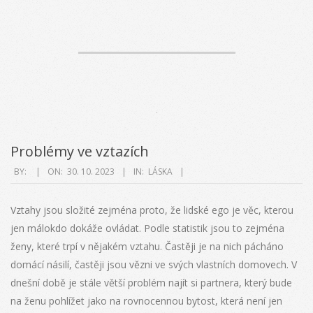
Problémy ve vztazích
2023-
BY:
ON:
30. 10. 2023
IN:
LÁSKA
10-
30
Vztahy jsou složité zejména proto, že lidské ego je věc, kterou
jen málokdo dokáže ovládat. Podle statistik jsou to zejména
ženy, které trpí v nějakém vztahu. Častěji je na nich pácháno
domácí násilí, častěji jsou vězni ve svých vlastních domovech. V
dnešní době je stále větší problém najít si partnera, který bude
na ženu pohlížet jako na rovnocennou bytost, která není jen