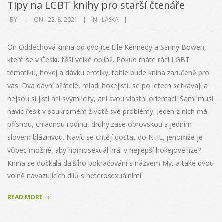
Tipy na LGBT knihy pro starší čtenáře
2021-
BY:
ON:
22. 8. 2021
IN:
LÁSKA
08-
22
On Oddechová kniha od dvojice Elle Kennedy a Sariny Bowen,
které se v Česku těší velké oblibě. Pokud máte rádi LGBT
tématiku, hokej a dávku erotiky, tohle bude kniha zaručeně pro
vás. Dva dávní přátelé, mladí hokejisti, se po letech setkávají a
nejsou si jistí ani svými city, ani svou vlastní orientací. Sami musí
navíc řešit v soukromém životě své problémy. Jeden z nich má
přísnou, chladnou rodinu, druhý zase obrovskou a jedním
slovem bláznivou. Navíc se chtějí dostat do NHL, jenomže je
vůbec možné, aby homosexuál hrál v nejlepší hokejové lize?
Kniha se dočkala dalšího pokračování s názvem My, a také dvou
volně navazujících dílů s heterosexuálními
READ MORE →