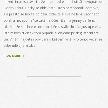
dezert: tiramisu Uvidíte, že se pobavíte i pochutnáte dvojnásob.
Dobrou chuť. Hezky se oblékněte Jste sice v pohodlí domova,
ale přesto se hoďte do gala. Oblečte si své nejlepší šaty nebo
oblek a nezapomeňte také na účes, líčení a jemný parfém.
Ukažte, že se chcete tomu druhému stále líbit. Degustujte vína
Jste milovníci vín? V tom případě si objednejte degustační set
vín. V něm najdete i povídání o každém víně. Pro tento večer ze
sebe udělejte znalce.
READ MORE →