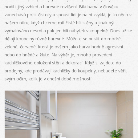
hodil i jiný vzhled a barevné rozlišení. Bílá barva v člověku
zanechává pocit čistoty a spoust lidí je na ní zvyklá, je to něco v
našem nitru, když chceme mít čisté bílí stěny a jinak být
vymalováno nesmí a pak jen bílí nábytek v koupelně. Dnes už se
dělají koupelny různě barevné. Můžete se pustit do modré,
zelené, červené, která je ovšem jako barva hodně agresivní
nebo do hnědé a žluté. Na výběr je, mnoho provedení
kachličkového obložení stěn a dekorací. Když si zajdete do
prodejny, kde prodávají kachličky do koupelny, nebudete věřit
svým očím, kolik je v dnešní době možností.