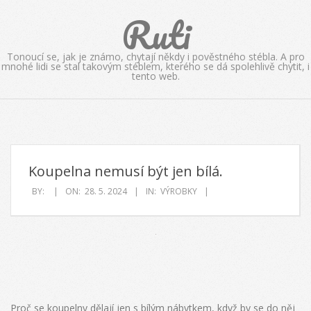
Skip
Ruti
to
content
Tonoucí se, jak je známo, chytají někdy i pověstného stébla. A pro
mnohé lidi se stal takovým stéblem, kterého se dá spolehlivě chytit, i
tento web.
Koupelna nemusí být jen bílá.
BY:
ON:
28. 5. 2024
IN:
VÝROBKY
Proč se koupelny dělají jen s bílým nábytkem, když by se do něj