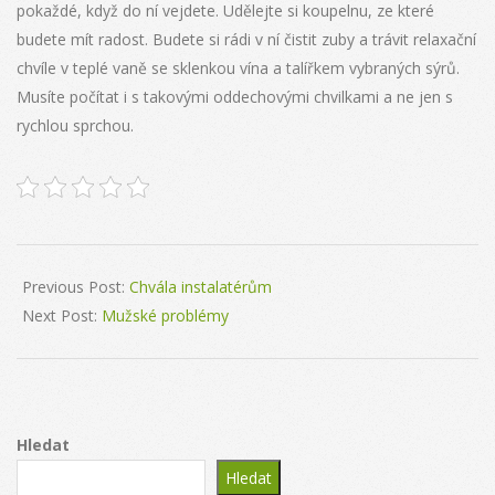
pokaždé, když do ní vejdete. Udělejte si koupelnu, ze které
budete mít radost. Budete si rádi v ní čistit zuby a trávit relaxační
chvíle v teplé vaně se sklenkou vína a talířkem vybraných sýrů.
Musíte počítat i s takovými oddechovými chvilkami a ne jen s
rychlou sprchou.
2024-
05-
Previous Post:
Chvála instalatérům
28
Next Post:
Mužské problémy
Hledat
Hledat