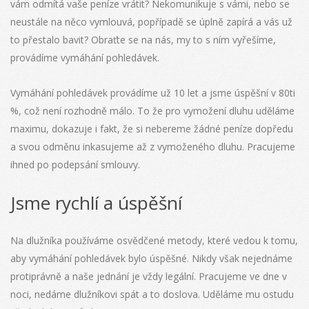
vám odmítá vaše peníze vrátit? Nekomunikuje s vámi, nebo se
neustále na něco vymlouvá, popřípadě se úplně zapírá a vás už
to přestalo bavit? Obraťte se na nás, my to s ním vyřešíme,
provádíme vymáhání pohledávek.
Vymáhání pohledávek provádíme už 10 let a jsme úspěšní v 80ti
%, což není rozhodně málo. To že pro vymožení dluhu uděláme
maximu, dokazuje i fakt, že si nebereme žádné peníze dopředu
a svou odměnu inkasujeme až z vymoženého dluhu. Pracujeme
ihned po podepsání smlouvy.
Jsme rychlí a úspěšní
Na dlužníka používáme osvědčené metody, které vedou k tomu,
aby
vymáhání pohledávek
bylo úspěšné. Nikdy však nejednáme
protiprávně a naše jednání je vždy legální. Pracujeme ve dne v
noci, nedáme dlužníkovi spát a to doslova. Uděláme mu ostudu