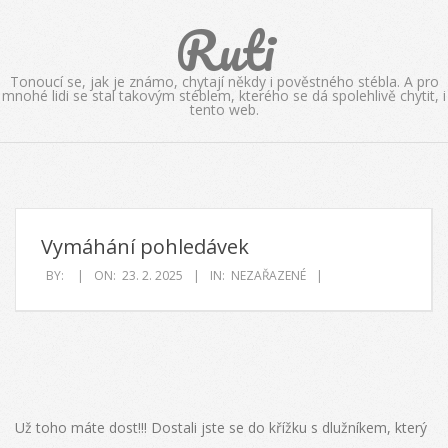
Skip
Ruti
to
content
Tonoucí se, jak je známo, chytají někdy i pověstného stébla. A pro
mnohé lidi se stal takovým stéblem, kterého se dá spolehlivě chytit, i
tento web.
Vymáhání pohledávek
BY:
ON:
23. 2. 2025
IN:
NEZAŘAZENÉ
Už toho máte dost!!! Dostali jste se do křížku s dlužníkem, který