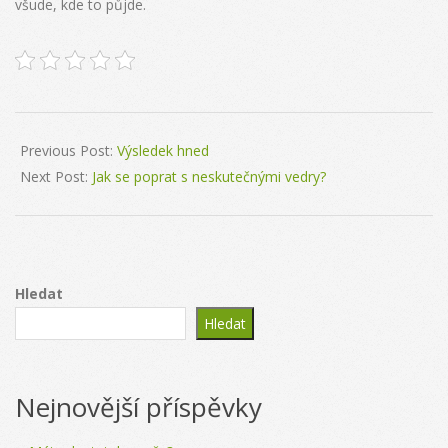
všude, kde to půjde.
2025-
02-
Previous Post:
Výsledek hned
23
Next Post:
Jak se poprat s neskutečnými vedry?
Hledat
Hledat
Nejnovější příspěvky