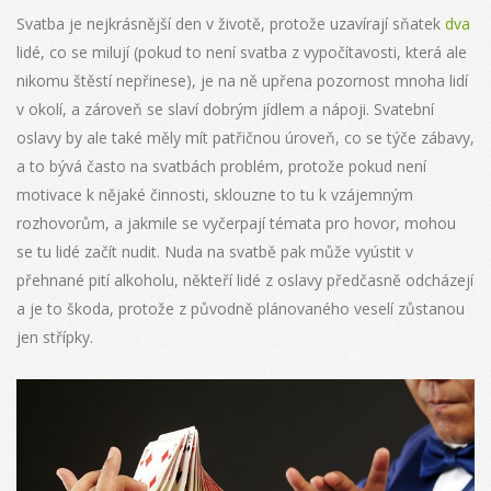
Svatba je nejkrásnější den v životě, protože uzavírají sňatek
dva
lidé, co se milují (pokud to není svatba z vypočítavosti, která ale
nikomu štěstí nepřinese), je na ně upřena pozornost mnoha lidí
v okolí, a zároveň se slaví dobrým jídlem a nápoji. Svatební
oslavy by ale také měly mít patřičnou úroveň, co se týče zábavy,
a to bývá často na svatbách problém, protože pokud není
motivace k nějaké činnosti, sklouzne to tu k vzájemným
rozhovorům, a jakmile se vyčerpají témata pro hovor, mohou
se tu lidé začít nudit.
Nuda na svatbě pak může vyústit v
přehnané pití alkoholu, někteří lidé z oslavy předčasně odcházejí
a je to škoda, protože z původně plánovaného veselí zůstanou
jen střípky.