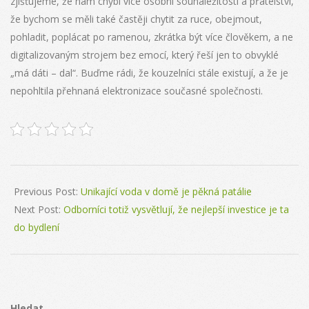
zjišťujeme, že nám chybí více osobní sounáležitosti a přátelství,
že bychom se měli také častěji chytit za ruce, obejmout,
pohladit, poplácat po ramenou, zkrátka být více člověkem, a ne
digitalizovaným strojem bez emocí, který řeší jen to obvyklé
„má dáti – dal“. Buďme rádi, že kouzelníci stále existují, a že je
nepohltila přehnaná elektronizace současné společnosti.
2024-
08-
Previous Post:
Unikající voda v domě je pěkná patálie
05
Next Post:
Odborníci totiž vysvětlují, že nejlepší investice je ta
do bydlení
Hledat