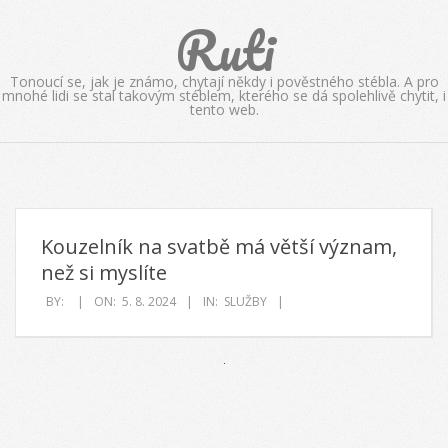
Skip
Ruti
to
content
Tonoucí se, jak je známo, chytají někdy i pověstného stébla. A pro
mnohé lidi se stal takovým stéblem, kterého se dá spolehlivě chytit, i
tento web.
Kouzelník na svatbě má větší význam,
než si myslíte
BY:
ON:
5. 8. 2024
IN:
SLUŽBY