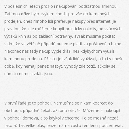
V posledních letech prošlo i nakupování podstatnou změnou.
Zatímco dříve bylo zvykem chodit pro vše do kamenných
prodejen, dnes mnoho lidí preferuje nákupy přes internet. Je
pravdou, že zde můžeme koupit prakticky cokoliv, od vzácných
výtisků knih až po základní potraviny, avšak musíme počítat
s tím, že ve většině případů budeme platit za poštovné a balné.
Nakonec nás tedy nákup vyjde dráž, než kdybychom využili
kamennou prodejnu. Přesto jej však lidé využívají, a to i v dnešní
době, kdy nemají peněz nazbyt. Výhody zde totiž, ačkoliv se
nám to nemusí zdát, jsou.
V první řadě je to pohodlí. Nemusíme se nikam kodrcat do
obchodu, případně čekat, až ráno otevře. Můžeme si nakoupit
v pohodlí domova, a to kdykoliv chceme. To se možná nezdá
jako až tak velké plus, jenže máme často tendenci podceňovat,