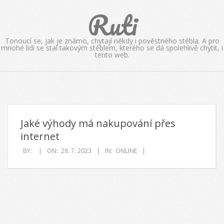
Skip
Ruti
to
content
Tonoucí se, jak je známo, chytají někdy i pověstného stébla. A pro
mnohé lidi se stal takovým stéblem, kterého se dá spolehlivě chytit, i
tento web.
Jaké výhody má nakupování přes
internet
BY:
ON:
28. 7. 2023
IN:
ONLINE