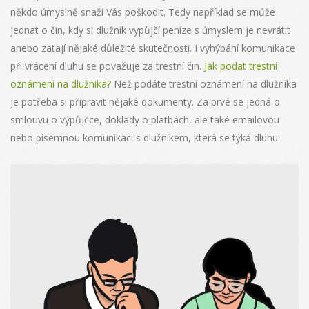
někdo úmyslně snaží Vás poškodit. Tedy například se může
jednat o čin, kdy si dlužník vypůjčí peníze s úmyslem je nevrátit
anebo zatají nějaké důležité skutečnosti. I vyhýbání komunikace
při vrácení dluhu se považuje za trestní čin.
Jak podat trestní
oznámení na dlužnika?
Než podáte trestní oznámení na dlužníka
je potřeba si připravit nějaké dokumenty. Za prvé se jedná o
smlouvu o výpůjčce, doklady o platbách, ale také emailovou
nebo písemnou komunikaci s dlužníkem, která se týká dluhu.