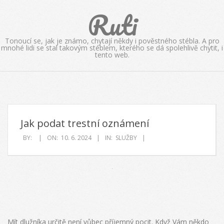
Skip
Ruti
to
content
Tonoucí se, jak je známo, chytají někdy i pověstného stébla. A pro
mnohé lidi se stal takovým stéblem, kterého se dá spolehlivě chytit, i
tento web.
Jak podat trestní oznámení
BY:
ON:
10. 6. 2024
IN:
SLUŽBY
Mít dlužníka určitě není vůbec příjemný pocit. Když Vám někdo