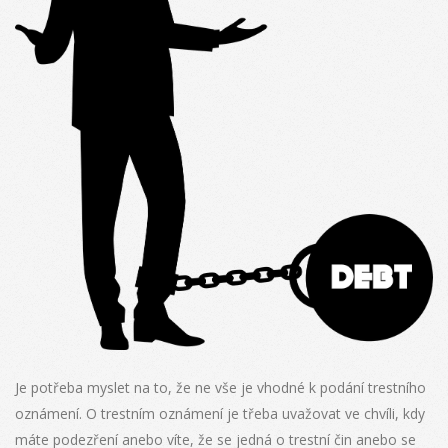
Je potřeba myslet na to, že ne vše je vhodné k podání trestního
oznámení. O trestním oznámení je třeba uvažovat ve chvíli, kdy
máte podezření anebo víte, že se jedná o trestní čin anebo se