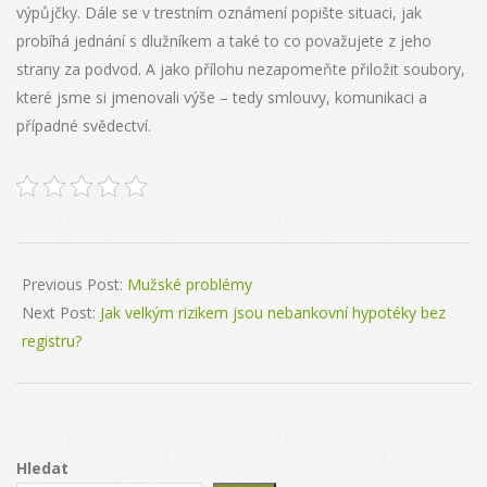
výpůjčky. Dále se v trestním oznámení popište situaci, jak
probíhá jednání s dlužníkem a také to co považujete z jeho
strany za podvod. A jako přílohu nezapomeňte přiložit soubory,
které jsme si jmenovali výše – tedy smlouvy, komunikaci a
případné svědectví.
2024-
06-
Previous Post:
Mužské problémy
10
Next Post:
Jak velkým rizikem jsou nebankovní hypotéky bez
registru?
Hledat